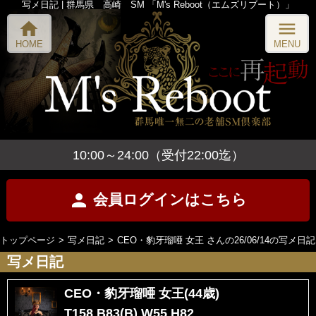
写メ日記 | 群馬県 高崎 SM 「M's Reboot（エムズリブート）」
home
menu
HOME
MENU
10:00～24:00（受付22:00迄）
person
会員ログインはこちら
トップページ
写メ日記
CEO・豹牙瑠唖 女王 さんの26/06/14の写メ日記
写メ日記
CEO・豹牙瑠唖 女王(44歳)
T158 B83(B) W55 H82