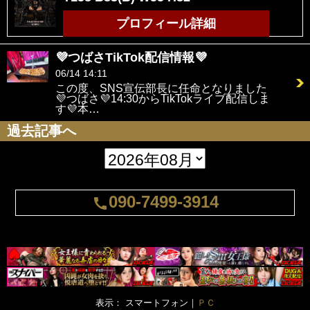
プロフィール詳細
💜つばさTikTok配信情報💜
06/14 14:11
この度、SNS宣伝部長に任命となりました
💜つばさ💜14:30からTikTokライブ配信しま
す💜本…
過去記事へ
090-7499-3914
call
表示： スマートフォン｜
ＰＣ