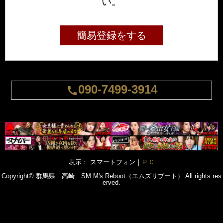
い。
簡易登録をする
090-7499-3914
call
表示： スマートフォン｜
ＰＣ
Copyright© 群馬県 高崎 SM
M's Reboot（エムズリブート）
All rights res
erved.