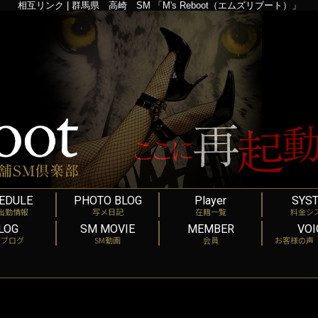
相互リンク | 群馬県 高崎 SM 「M's Reboot（エムズリブート）」
EDULE
PHOTO BLOG
Player
SYS
出勤情報
写メ日記
在籍一覧
料金シ
LOG
SM MOVIE
MEMBER
VOI
店ブログ
SM動画
会員
お客様の声