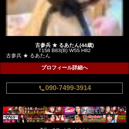
古参兵 ★ るあたん(44歳)
T158 B83(B) W55 H82
古参兵 ★ るあたん
プロフィール詳細へ
090-7499-3914
call