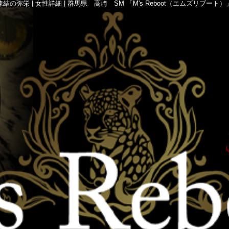
凍結の弥栄 | 女性詳細 | 群馬県 高崎 SM 「M's Reboot（エムズリブート）