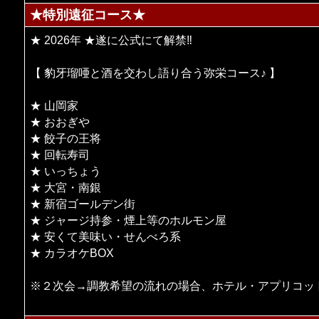
★特別遠征コース★
★ 2026年 ★遂に公式にて解禁‼
【 豹牙瑠唖と酒を交わし語り合う弥栄コース♪ 】
★ 山岡家
★ おおぎや
★ 餃子の王将
★ 回転寿司
★ いっちょう
★ 大宮・南銀
★ 新宿ゴールデン街
★ ジャージ持参・煙上等のホルモン屋
★ 安くて美味い・せんべろ系
★ カラオケBOX
※２次会→調教希望の流れの場合、ホテル・アプリコットグ