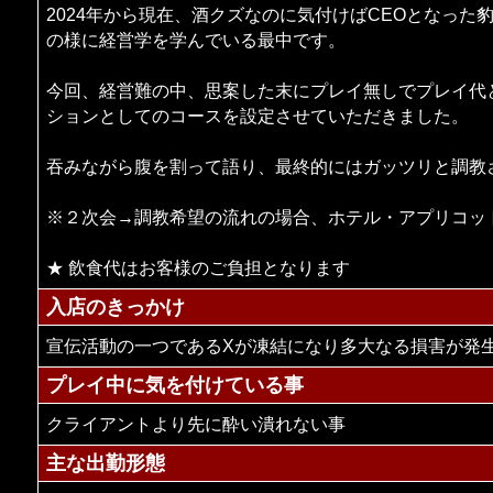
2024年から現在、酒クズなのに気付けばCEOとなっ
の様に経営学を学んでいる最中です。
今回、経営難の中、思案した末にプレイ無しでプレイ代
ションとしてのコースを設定させていただきました。
吞みながら腹を割って語り、最終的にはガッツリと調教
※２次会→調教希望の流れの場合、ホテル・アプリコット
★ 飲食代はお客様のご負担となります
入店のきっかけ
宣伝活動の一つであるXが凍結になり多大なる損害が発
プレイ中に気を付けている事
クライアントより先に酔い潰れない事
主な出勤形態