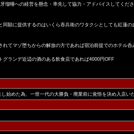
た豹牙瑠唖への経営を懸念・率先して協力・アドバイスしてくだ
と同額に提供するのはいくら吞兵衛のワタクシとしても紅蓮の
されてマゾ堕ちからの解放の方であれば宿泊前提でのホテル呑み
グランデ近辺の酒のある飲食店であれば4000円OFF
生し始めた為、一世一代の大勝負・廃業前に覚悟を決め入店い